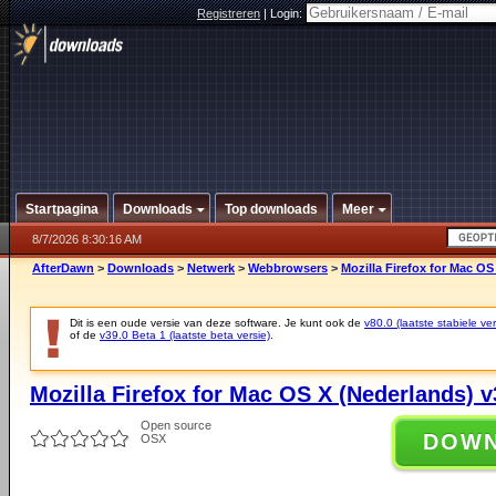
Registreren
|
Login:
Startpagina
Downloads
Top downloads
Meer
8/7/2026 8:30:16 AM
AfterDawn
>
Downloads
>
Netwerk
>
Webbrowsers
>
Mozilla Firefox for Mac OS
Dit is een oude versie van deze software. Je kunt ook de
v80.0 (laatste stabiele ver
of de
v39.0 Beta 1 (laatste beta versie)
.
Mozilla Firefox for Mac OS X (Nederlands) v
Open source
DOW
OSX