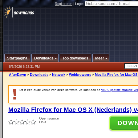
Registreren
|
Login:
Startpagina
Downloads
Top downloads
Meer
8/6/2026 6:23:31 PM
AfterDawn
>
Downloads
>
Netwerk
>
Webbrowsers
>
Mozilla Firefox for Mac OS
Dit is een oude versie van deze software. Je kunt ook de
v80.0 (laatste stabiele ver
Mozilla Firefox for Mac OS X (Nederlands) v
Open source
DOW
OSX