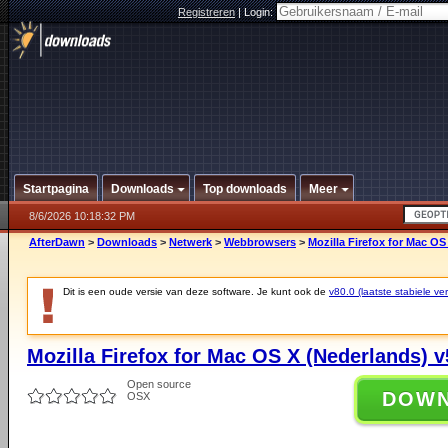
Registreren
|
Login:
Startpagina
Downloads
Top downloads
Meer
8/6/2026 10:18:32 PM
AfterDawn
>
Downloads
>
Netwerk
>
Webbrowsers
>
Mozilla Firefox for Mac OS
Dit is een oude versie van deze software. Je kunt ook de
v80.0 (laatste stabiele ver
Mozilla Firefox for Mac OS X (Nederlands) v
Open source
DOW
OSX