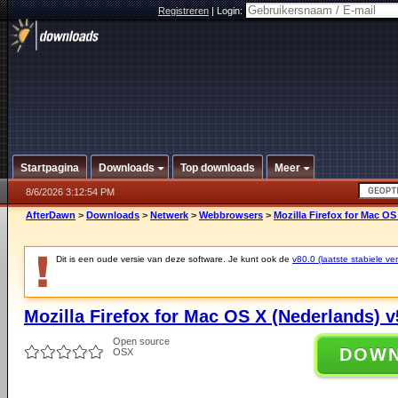
Registreren
|
Login:
Startpagina
Downloads
Top downloads
Meer
8/6/2026 3:12:54 PM
AfterDawn
>
Downloads
>
Netwerk
>
Webbrowsers
>
Mozilla Firefox for Mac OS
Dit is een oude versie van deze software. Je kunt ook de
v80.0 (laatste stabiele ver
Mozilla Firefox for Mac OS X (Nederlands) v
Open source
DOW
OSX