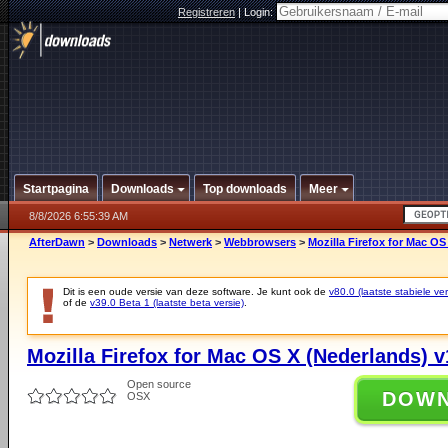
Registreren
|
Login:
Startpagina
Downloads
Top downloads
Meer
8/8/2026 6:55:39 AM
AfterDawn
>
Downloads
>
Netwerk
>
Webbrowsers
>
Mozilla Firefox for Mac OS
Dit is een oude versie van deze software. Je kunt ook de
v80.0 (laatste stabiele ver
of de
v39.0 Beta 1 (laatste beta versie)
.
Mozilla Firefox for Mac OS X (Nederlands) v
Open source
DOW
OSX