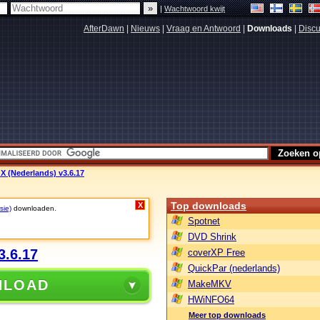
|
Wachtwoord kwijt
AfterDawn
|
Nieuws
|
Vraag en Antwoord
|
Downloads
|
Discu
 X (Nederlands) v3.6.17
Top downloads
X
sie)
downloaden.
Spotnet
DVD Shrink
3.6.17
coverXP Free
QuickPar (nederlands)
NLOAD
MakeMKV
HWiNFO64
Meer top downloads