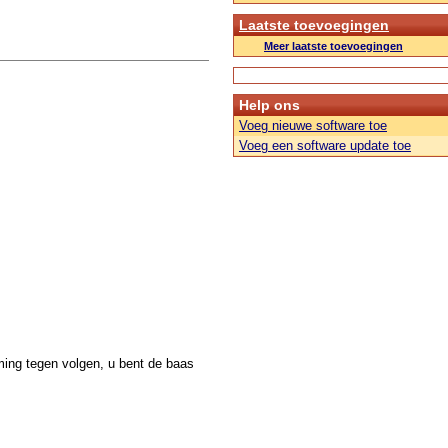
Laatste toevoegingen
Meer laatste toevoegingen
Help ons
Voeg nieuwe software toe
Voeg een software update toe
ming tegen volgen, u bent de baas