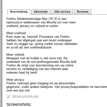
Beschrijving
Informatie
Alle versies
Reviews
Firefox (Nederlandstalige Mac OS X) is een
opensource webbrowser van Mozilla om met meer
snelheid, privacy en vrijheid te surfen.
Meer snelheid
Kom maar op, internet! Prestaties van Firefox
hebben het afgelopen jaar een boost ondergaan.
Start nu vlugger op, spring sneller tussen tabbladen
en scroll als een snelheidsduivel.
Meer vrijheid
Meegaan met de kudde is niet onze stijl. Als
onderdeel van de non-profitorganisatie Mozilla leidt
Firefox de strijd voor bescherming van uw online
rechten en verdediging van een internet waar
iedereen baat bij heeft.
Meer privacy
Firefox verkoopt geen toegang tot uw persoonlijke
gegevens, zoals andere bedrijven. Van privacyhulpmiddelen tot bescher
over wie wat ziet.
Stel een correctie voor
Screenshots: