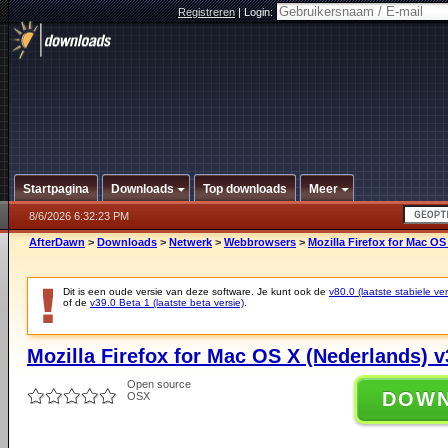
Registreren
|
Login:
Startpagina
Downloads
Top downloads
Meer
8/6/2026 6:32:23 PM
AfterDawn
>
Downloads
>
Netwerk
>
Webbrowsers
>
Mozilla Firefox for Mac OS
Dit is een oude versie van deze software. Je kunt ook de
v80.0 (laatste stabiele ver
of de
v39.0 Beta 1 (laatste beta versie)
.
Mozilla Firefox for Mac OS X (Nederlands) v
Open source
DOW
OSX