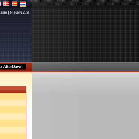
ssie
|
Nieuws2.nl