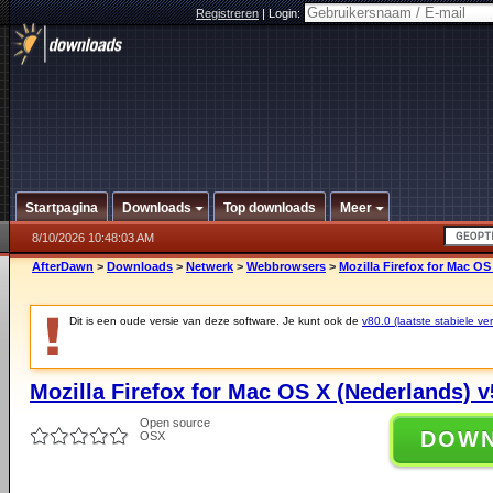
Registreren
|
Login:
Startpagina
Downloads
Top downloads
Meer
8/10/2026 10:48:03 AM
AfterDawn
>
Downloads
>
Netwerk
>
Webbrowsers
>
Mozilla Firefox for Mac OS
Dit is een oude versie van deze software. Je kunt ook de
v80.0 (laatste stabiele ver
Mozilla Firefox for Mac OS X (Nederlands) v
Open source
DOW
OSX