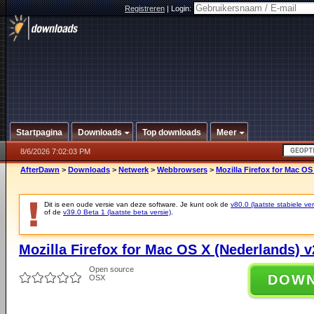
Registreren
|
Login:
Startpagina
Downloads
Top downloads
Meer
8/6/2026 7:02:03 PM
AfterDawn
>
Downloads
>
Netwerk
>
Webbrowsers
>
Mozilla Firefox for Mac OS
Dit is een oude versie van deze software. Je kunt ook de
v80.0 (laatste stabiele ver
of de
v39.0 Beta 1 (laatste beta versie)
.
Mozilla Firefox for Mac OS X (Nederlands) v
Open source
DOW
OSX