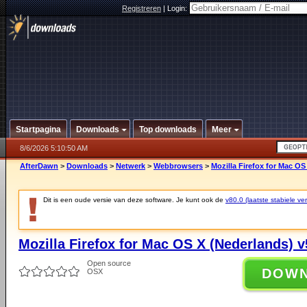
Registreren
|
Login:
Startpagina
Downloads
Top downloads
Meer
8/6/2026 5:10:50 AM
AfterDawn
>
Downloads
>
Netwerk
>
Webbrowsers
>
Mozilla Firefox for Mac OS
Dit is een oude versie van deze software. Je kunt ook de
v80.0 (laatste stabiele ver
Mozilla Firefox for Mac OS X (Nederlands) v
Open source
DOW
OSX