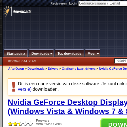
Registreren
|
Login:
Startpagina
Downloads
Top downloads
Meer
8/6/2026 7:44:00 AM
AfterDawn
>
Downloads
>
Drivers
>
Grafische kaart drivers
>
Nvidia GeForce Des
Dit is een oude versie van deze software. Je kunt ook
versie)
downloaden.
Nvidia GeForce Desktop Display
(Windows Vista & Windows 7 & 8
Freeware
DOW
Vista / Win7 / Win8