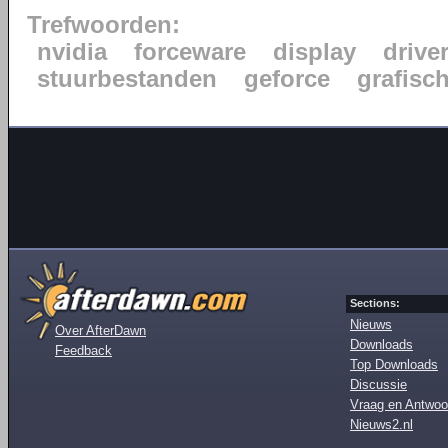
Trefwoorden:
nvidia
forceware
display
drive
stuurbestanden
geforce
grafisc
Sections:
Nieuws
Over AfterDawn
Downloads
Feedback
Top Downloads
Discussie
Vraag en Antwoo
Nieuws2.nl