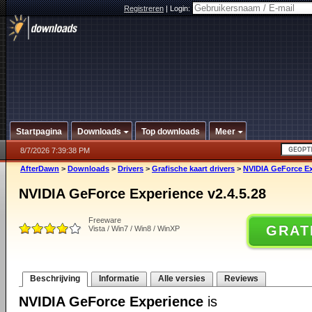
Registreren
|
Login:
Startpagina
Downloads
Top downloads
Meer
8/7/2026 7:39:38 PM
AfterDawn
>
Downloads
>
Drivers
>
Grafische kaart drivers
>
NVIDIA GeForce Ex
NVIDIA GeForce Experience v2.4.5.28
Freeware
GRAT
Vista / Win7 / Win8 / WinXP
Beschrijving
Informatie
Alle versies
Reviews
NVIDIA GeForce Experience
is