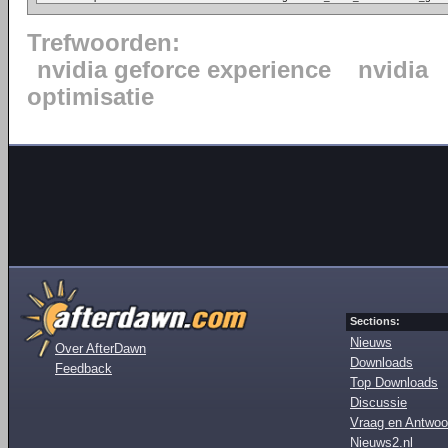
Trefwoorden:
nvidia geforce experience
nvidia
optimisatie
Sections:
Nieuws
Over AfterDawn
Downloads
Feedback
Top Downloads
Discussie
Vraag en Antwoo
Nieuws2.nl