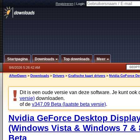
Registreren
|
Login:
Startpagina
Downloads
Top downloads
Meer
8/6/2026 5:26:42 AM
AfterDawn
>
Downloads
>
Drivers
>
Grafische kaart drivers
>
Nvidia GeForce Des
Dit is een oude versie van deze software. Je kunt ook
versie)
downloaden.
of de
v347.09 Beta (laatste beta versie)
.
Nvidia GeForce Desktop Display
(Windows Vista & Windows 7 & 8
Beta