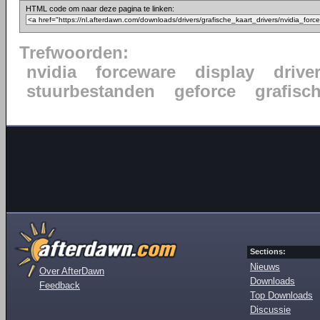
HTML code om naar deze pagina te linken:
Trefwoorden:
nvidia
forceware
display
drive
stuurbestanden
geforce
grafisc
Sections:
Nieuws
Over AfterDawn
Downloads
Feedback
Top Downloads
Discussie