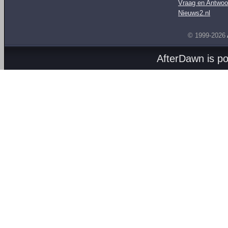
Vraag en Antwoo
Nieuws2.nl
© 1999-2026
AfterDawn is p