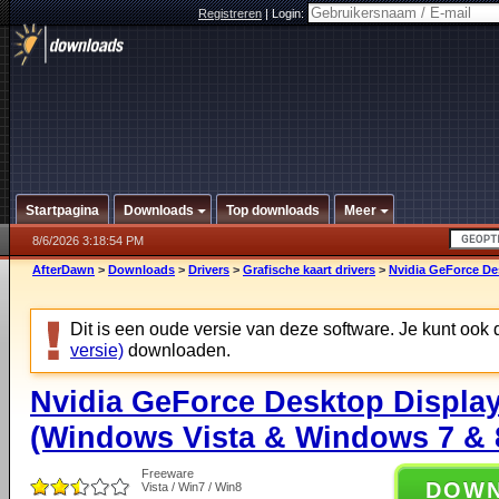
Registreren
|
Login:
Startpagina
Downloads
Top downloads
Meer
8/6/2026 3:18:54 PM
AfterDawn
>
Downloads
>
Drivers
>
Grafische kaart drivers
>
Nvidia GeForce Des
Dit is een oude versie van deze software. Je kunt ook
versie)
downloaden.
Nvidia GeForce Desktop Display
(Windows Vista & Windows 7 & 8
Freeware
DOW
Vista / Win7 / Win8