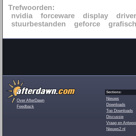
Trefwoorden:
nvidia
forceware
display
drive
stuurbestanden
geforce
grafisc
Sections:
Nieuws
Over AfterDawn
Downloads
Feedback
Top Downloads
Discussie
Vraag en Antwoo
Nieuws2.nl