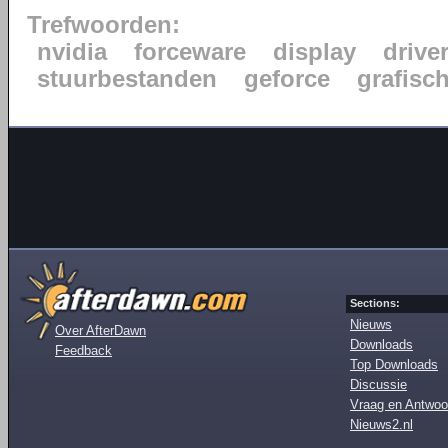
Trefwoorden:
nvidia
forceware
display
drive
stuurbestanden
geforce
grafisc
Sections:
Nieuws
Over AfterDawn
Downloads
Feedback
Top Downloads
Discussie
Vraag en Antwoo
Nieuws2.nl