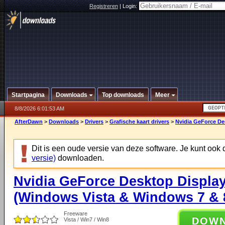
Registreren
|
Login:
Startpagina
Downloads
Top downloads
Meer
8/8/2026 6:01:53 AM
AfterDawn
>
Downloads
>
Drivers
>
Grafische kaart drivers
>
Nvidia GeForce Des
Dit is een oude versie van deze software. Je kunt ook
versie)
downloaden.
Nvidia GeForce Desktop Display
(Windows Vista & Windows 7 & 8
Freeware
DOW
Vista / Win7 / Win8