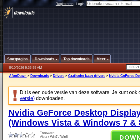
Registreren
|
Login:
Startpagina
Downloads
Top downloads
Meer
8/10/2026 9:33:55 AM
AfterDawn
>
Downloads
>
Drivers
>
Grafische kaart drivers
>
Nvidia GeForce Des
Dit is een oude versie van deze software. Je kunt ook
versie)
downloaden.
Nvidia GeForce Desktop Display
(Windows Vista & Windows 7 & 8
Freeware
DOW
Vista / Win7 / Win8