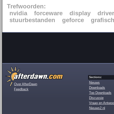
Trefwoorden:
nvidia
forceware
display
drive
stuurbestanden
geforce
grafisc
Sections:
Nieuws
Over AfterDawn
Downloads
Feedback
Top Downloads
Discussie
Vraag en Antwoo
Nieuws2.nl