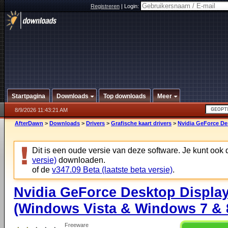
Registreren
|
Login:
Startpagina
Downloads
Top downloads
Meer
8/9/2026 11:43:21 AM
AfterDawn
>
Downloads
>
Drivers
>
Grafische kaart drivers
>
Nvidia GeForce Des
Dit is een oude versie van deze software. Je kunt ook
versie)
downloaden.
of de
v347.09 Beta (laatste beta versie)
.
Nvidia GeForce Desktop Display
(Windows Vista & Windows 7 & 8
Freeware