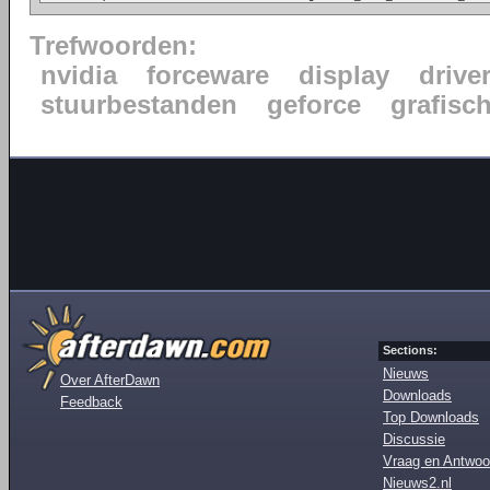
Trefwoorden:
nvidia
forceware
display
drive
stuurbestanden
geforce
grafisc
Sections:
Nieuws
Over AfterDawn
Downloads
Feedback
Top Downloads
Discussie
Vraag en Antwoo
Nieuws2.nl