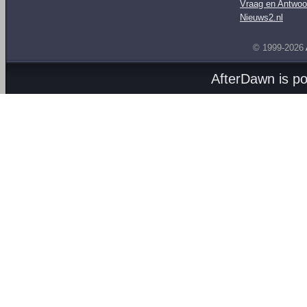
Vraag en Antwoo
Nieuws2.nl
© 1999-2026
AfterDawn is p