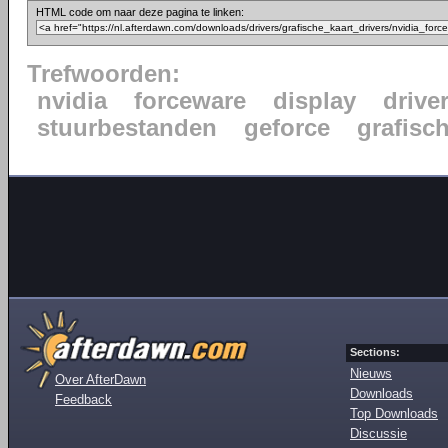
HTML code om naar deze pagina te linken:
Trefwoorden:
nvidia
forceware
display
drive
stuurbestanden
geforce
grafisc
Sections:
Nieuws
Over AfterDawn
Downloads
Feedback
Top Downloads
Discussie