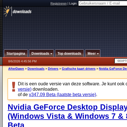
Registreren
|
Login:
Startpagina
Downloads
Top downloads
Meer
8/6/2026 4:45:56 PM
AfterDawn
>
Downloads
>
Drivers
>
Grafische kaart drivers
>
Nvidia GeForce Des
Dit is een oude versie van deze software. Je kunt ook
versie)
downloaden.
of de
v347.09 Beta (laatste beta versie)
.
Nvidia GeForce Desktop Display
(Windows Vista & Windows 7 & 8
Beta