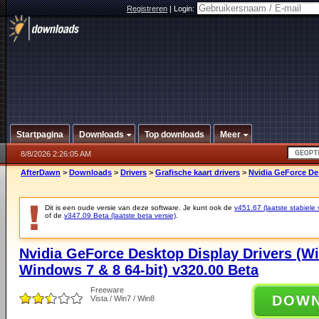
Registreren
|
Login:
Startpagina
Downloads
Top downloads
Meer
8/8/2026 2:26:05 AM
AfterDawn
>
Downloads
>
Drivers
>
Grafische kaart drivers
>
Nvidia GeForce Des
Dit is een oude versie van deze software. Je kunt ook de
v451.67 (laatste stabiele 
of de
v347.09 Beta (laatste beta versie)
.
Nvidia GeForce Desktop Display Drivers (W
Windows 7 & 8 64-bit) v320.00 Beta
Freeware
DOW
Vista / Win7 / Win8