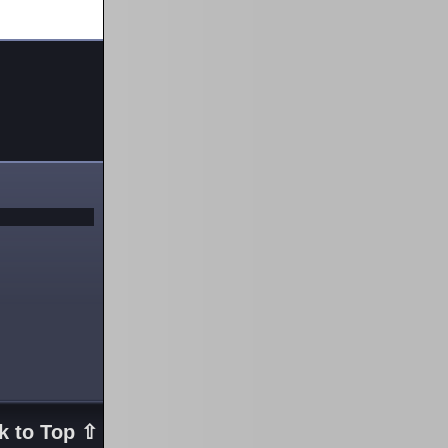
k to Top ⇧