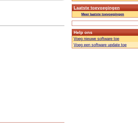
Laatste toevoegingen
Meer laatste toevoegingen
Help ons
Voeg nieuwe software toe
Voeg een software update toe