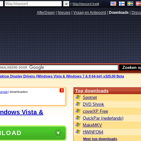
|
Wachtwoord kwijt
AfterDawn
|
Nieuws
|
Vraag en Antwoord
|
Downloads
|
Discu
ktop Display Drivers (Windows Vista & Windows 7 & 8 64-bit) v320.00 Beta
Top downloads
X
versie)
downloaden.
Spotnet
DVD Shrink
indows Vista &
coverXP Free
QuickPar (nederlands)
MakeMKV
NLOAD
HWiNFO64
Meer top downloads