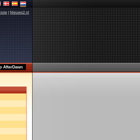
ssie
|
Nieuws2.nl