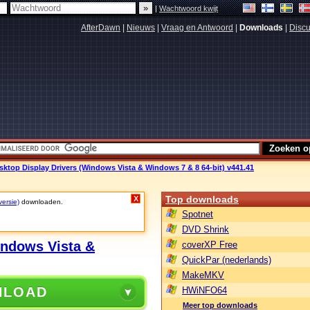
|
Wachtwoord kwijt
AfterDawn
|
Nieuws
|
Vraag en Antwoord
|
Downloads
|
Discu
ktop Display Drivers (Windows Vista & Windows 7 & 8 64-bit) v441.41
Top downloads
X
versie)
downloaden.
Spotnet
DVD Shrink
indows Vista &
coverXP Free
QuickPar (nederlands)
MakeMKV
NLOAD
HWiNFO64
Meer top downloads