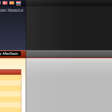
ssie
|
Nieuws2.nl