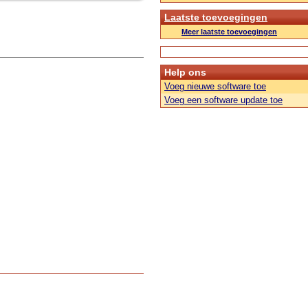
Laatste toevoegingen
Meer laatste toevoegingen
Help ons
Voeg nieuwe software toe
Voeg een software update toe