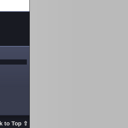
k to Top ⇧