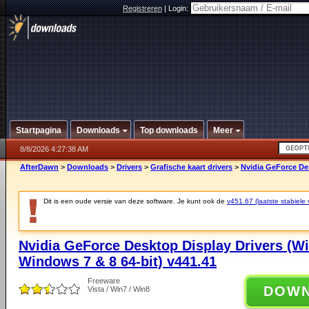
Registreren
|
Login:
Startpagina
Downloads
Top downloads
Meer
8/8/2026 4:27:38 AM
AfterDawn
>
Downloads
>
Drivers
>
Grafische kaart drivers
>
Nvidia GeForce Des
Dit is een oude versie van deze software. Je kunt ook de
v451.67 (laatste stabiele 
Nvidia GeForce Desktop Display Drivers (W
Windows 7 & 8 64-bit) v441.41
Freeware
DOW
Vista / Win7 / Win8