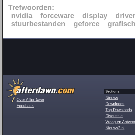
Trefwoorden:
nvidia
forceware
display
drive
stuurbestanden
geforce
grafisc
Sections:
Nieuws
Over AfterDawn
Downloads
Feedback
Top Downloads
Discussie
Vraag en Antwoo
Nieuws2.nl