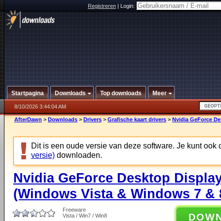
Registreren
|
Login:
Startpagina
Downloads
Top downloads
Meer
8/10/2026 3:44:04 AM
AfterDawn
>
Downloads
>
Drivers
>
Grafische kaart drivers
>
Nvidia GeForce Des
Dit is een oude versie van deze software. Je kunt ook
versie)
downloaden.
Nvidia GeForce Desktop Display
(Windows Vista & Windows 7 & 8
Freeware
DOW
Vista / Win7 / Win8