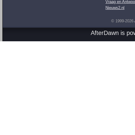
Vraag en Antwoo
Nieuws2.nl
© 1999-2026
AfterDawn is p