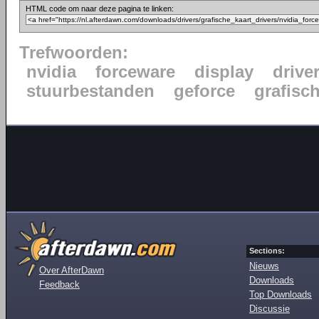
HTML code om naar deze pagina te linken:
Trefwoorden:
nvidia
forceware
display
drive
stuurbestanden
geforce
grafisc
Sections:
Nieuws
Over AfterDawn
Downloads
Feedback
Top Downloads
Discussie