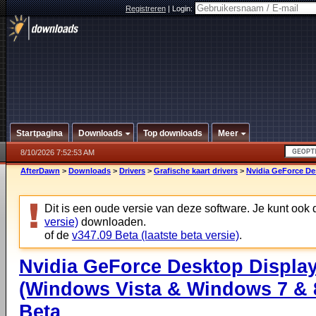
Registreren
|
Login:
Startpagina
Downloads
Top downloads
Meer
8/10/2026 7:52:53 AM
AfterDawn
>
Downloads
>
Drivers
>
Grafische kaart drivers
>
Nvidia GeForce Des
Dit is een oude versie van deze software. Je kunt ook
versie)
downloaden.
of de
v347.09 Beta (laatste beta versie)
.
Nvidia GeForce Desktop Display
(Windows Vista & Windows 7 & 8
Beta