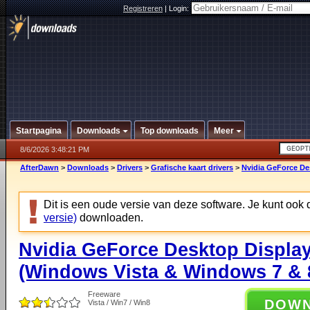
Registreren
|
Login:
Startpagina
Downloads
Top downloads
Meer
8/6/2026 3:48:21 PM
AfterDawn
>
Downloads
>
Drivers
>
Grafische kaart drivers
>
Nvidia GeForce Des
Dit is een oude versie van deze software. Je kunt ook
versie)
downloaden.
Nvidia GeForce Desktop Display
(Windows Vista & Windows 7 & 8
Freeware
DOW
Vista / Win7 / Win8