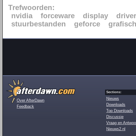
Trefwoorden:
nvidia
forceware
display
drive
stuurbestanden
geforce
grafisc
Sections:
Nieuws
Over AfterDawn
Downloads
Feedback
Top Downloads
Discussie
Vraag en Antwoo
Nieuws2.nl