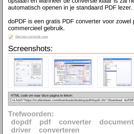
opslaan en wanneer de conversie klaar is zal h
automatisch openen in je standaard PDF lezer.
doPDF is een gratis PDF converter voor zowel p
commercieel gebruik.
Stel een correctie voor
Screenshots:
HTML code om naar deze pagina te linken:
Trefwoorden:
dopdf
pdf
converter
document
driver
converteren