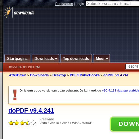
Registreren
|
Login:
Startpagina
Downloads
Top downloads
Meer
8/6/2026 8:11:03 PM
AfterDawn
>
Downloads
>
Desktop
>
PDF/EPub/eBooks
>
doPDF v9.4.241
Dit is een oude versie van deze software. Je kunt ook de
v10.4.118 (laatste stabiel
doPDF v9.4.241
Freeware
DOW
Vista / Win10 / Win7 / Win8 / WinXP