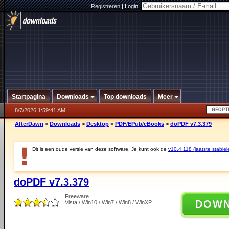
Registreren
|
Login:
Startpagina
Downloads
Top downloads
Meer
8/7/2026 1:59:41 AM
AfterDawn
>
Downloads
>
Desktop
>
PDF/EPub/eBooks
>
doPDF v7.3.379
Dit is een oude versie van deze software. Je kunt ook de
v10.4.118 (laatste stabiel
doPDF v7.3.379
Freeware
DOW
Vista / Win10 / Win7 / Win8 / WinXP