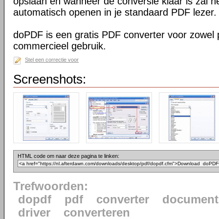
opslaan en wanneer de conversie klaar is zal h
automatisch openen in je standaard PDF lezer.
doPDF is een gratis PDF converter voor zowel p
commercieel gebruik.
Stel een correctie voor
Screenshots:
HTML code om naar deze pagina te linken:
Trefwoorden:
dopdf
pdf
converter
document
driver
converteren