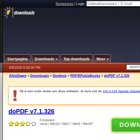
Registreren
|
Login:
Startpagina
Downloads
Top downloads
Meer
8/6/2026 6:58:30 PM
AfterDawn
>
Downloads
>
Desktop
>
PDF/EPub/eBooks
>
doPDF v7.1.326
Dit is een oude versie van deze software. Je kunt ook de
v10.4.118 (laatste stabiel
doPDF v7.1.326
Freeware
DOW
Vista / Win10 / Win7 / Win8 / WinXP