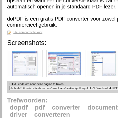
opslaan en wanneer de conversie klaar is zal h
automatisch openen in je standaard PDF lezer.
doPDF is een gratis PDF converter voor zowel p
commercieel gebruik.
Stel een correctie voor
Screenshots:
HTML code om naar deze pagina te linken:
Trefwoorden:
dopdf
pdf
converter
document
driver
converteren