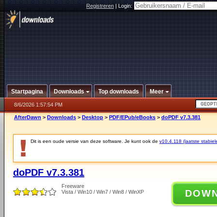
Registreren
|
Login:
Startpagina
Downloads
Top downloads
Meer
8/6/2026 1:57:54 PM
AfterDawn
>
Downloads
>
Desktop
>
PDF/EPub/eBooks
>
doPDF v7.3.381
Dit is een oude versie van deze software. Je kunt ook de
v10.4.118 (laatste stabiel
doPDF v7.3.381
Freeware
DOW
Vista / Win10 / Win7 / Win8 / WinXP