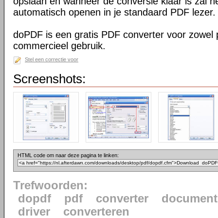
opslaan en wanneer de conversie klaar is zal h
automatisch openen in je standaard PDF lezer.
doPDF is een gratis PDF converter voor zowel p
commercieel gebruik.
Stel een correctie voor
Screenshots:
HTML code om naar deze pagina te linken:
Trefwoorden:
dopdf
pdf
converter
document
driver
converteren