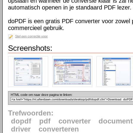
opslaan en wanneer de conversie klaar is zal h
automatisch openen in je standaard PDF lezer.
doPDF is een gratis PDF converter voor zowel p
commercieel gebruik.
Stel een correctie voor
Screenshots:
HTML code om naar deze pagina te linken:
Trefwoorden:
dopdf
pdf
converter
document
driver
converteren