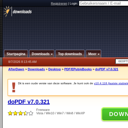
Registreren
|
Login:
Startpagina
Downloads
Top downloads
Meer
8/7/2026 8:13:45 AM
AfterDawn
>
Downloads
>
Desktop
>
PDF/EPub/eBooks
>
doPDF v7.0.321
Dit is een oude versie van deze software. Je kunt ook de
v10.4.118 (laatste stabiel
doPDF v7.0.321
Freeware
DOW
Vista / Win10 / Win7 / Win8 / WinXP