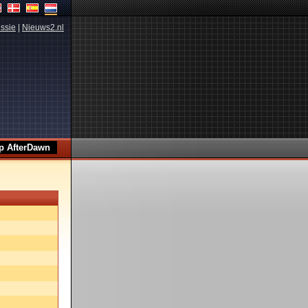
ssie
|
Nieuws2.nl