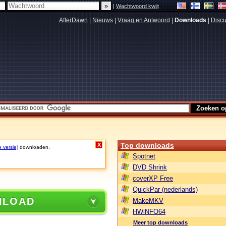
|
Wachtwoord kwijt
AfterDawn
|
Nieuws
|
Vraag en Antwoord
|
Downloads
|
Discu
Top downloads
X
e versie)
downloaden.
Spotnet
DVD Shrink
coverXP Free
QuickPar (nederlands)
NLOAD
MakeMKV
HWiNFO64
Meer top downloads