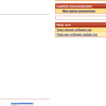
Laatste toevoegingen
Meer laatste toevoegingen
Help ons
Voeg nieuwe software toe
Voeg een software update toe