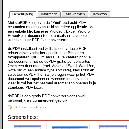
Beschrijving
Informatie
Alle versies
Reviews
Met
doPDF
kun je via de "Print" opdracht PDF-
bestanden creëren vanuit bijna iedere applicatie. Met
één enkele klik kan je je Microsoft Excel, Word of
PowerPoint documenten of e-mails en favoriete
websites naar PDF files converteren.
doPDF
installeert zichzelf als een virtuele PDF
printer driver zodat het opduikt in je Printer en
faxapparaten lijst. Om een PDF te creëren print je
het document met de doPDF gratis pdf converter.
Open een document (met Microsoft Word, WordPad,
NotePad of een andere type software), kies Print en
selecteer doPDF. Het zal je vragen waar je het PDF
document wilt opslaan en wanneer de conversie
klaar is zal het het bestand automatisch openen in je
standaard PDF lezer.
doPDF is een gratis PDF converter voor zowel
persoonlijk als commercieel gebruik.
Stel een correctie voor
Screenshots: