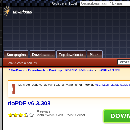
Registreren
|
Login:
Startpagina
Downloads
Top downloads
Meer
8/8/2026 6:09:38 PM
AfterDawn
>
Downloads
>
Desktop
>
PDF/EPub/eBooks
>
doPDF v6.3.308
Dit is een oude versie van deze software. Je kunt ook de
v10.4.118 (laatste stabiel
doPDF v6.3.308
Freeware
DOW
Vista / Win10 / Win7 / Win8 / WinXP