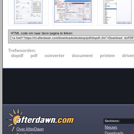
HTML code om naar deze pagina te linken:
Trefwoorden:
dopdf
pdf
converter
document
printen
drive
Sections:
Nieuws
Over AfterDawn
Downloads