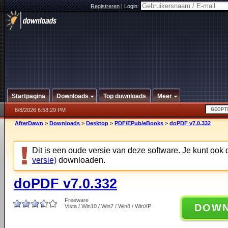
Registreren
|
Login:
Startpagina
Downloads
Top downloads
Meer
8/8/2026 6:58:29 PM
AfterDawn
>
Downloads
>
Desktop
>
PDF/EPub/eBooks
>
doPDF v7.0.332
Dit is een oude versie van deze software. Je kunt ook
versie)
downloaden.
doPDF v7.0.332
Freeware
DOW
Vista / Win10 / Win7 / Win8 / WinXP