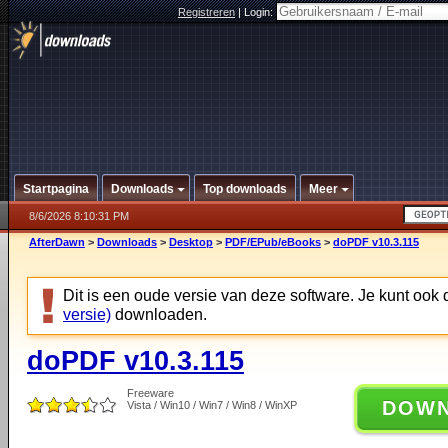
Registreren
|
Login:
Startpagina
Downloads
Top downloads
Meer
8/6/2026 8:10:31 PM
AfterDawn
>
Downloads
>
Desktop
>
PDF/EPub/eBooks
>
doPDF v10.3.115
Dit is een oude versie van deze software. Je kunt ook
versie)
downloaden.
doPDF v10.3.115
Freeware
DOW
Vista / Win10 / Win7 / Win8 / WinXP