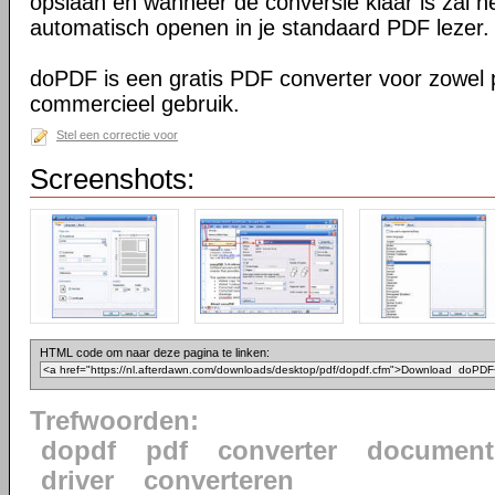
opslaan en wanneer de conversie klaar is zal h
automatisch openen in je standaard PDF lezer.
doPDF is een gratis PDF converter voor zowel p
commercieel gebruik.
Stel een correctie voor
Screenshots:
HTML code om naar deze pagina te linken:
Trefwoorden:
dopdf
pdf
converter
document
driver
converteren