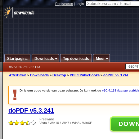
Registreren
|
Login:
Startpagina
Downloads
Top downloads
Meer
8/7/2026 7:16:32 PM
AfterDawn
>
Downloads
>
Desktop
>
PDF/EPub/eBooks
>
doPDF v5.3.241
Dit is een oude versie van deze software. Je kunt ook de
v10.4.118 (laatste stabiel
doPDF v5.3.241
Freeware
DOW
Vista / Win10 / Win7 / Win8 / WinXP