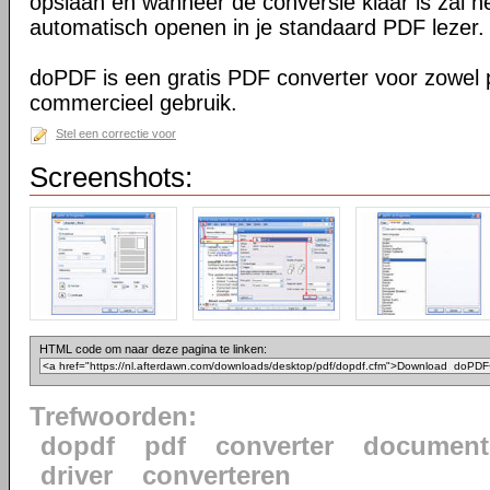
opslaan en wanneer de conversie klaar is zal h
automatisch openen in je standaard PDF lezer.
doPDF is een gratis PDF converter voor zowel p
commercieel gebruik.
Stel een correctie voor
Screenshots:
HTML code om naar deze pagina te linken:
Trefwoorden:
dopdf
pdf
converter
document
driver
converteren