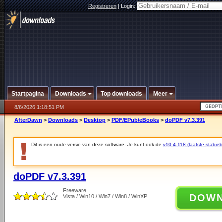
Registreren
|
Login:
Startpagina
Downloads
Top downloads
Meer
8/6/2026 1:18:51 PM
AfterDawn
>
Downloads
>
Desktop
>
PDF/EPub/eBooks
>
doPDF v7.3.391
Dit is een oude versie van deze software. Je kunt ook de
v10.4.118 (laatste stabiel
doPDF v7.3.391
Freeware
DOW
Vista / Win10 / Win7 / Win8 / WinXP