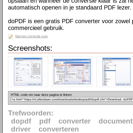
opslaan en wanneer de conversie klaar is zal h
automatisch openen in je standaard PDF lezer.
doPDF is een gratis PDF converter voor zowel p
commercieel gebruik.
Stel een correctie voor
Screenshots:
HTML code om naar deze pagina te linken:
Trefwoorden:
dopdf
pdf
converter
document
driver
converteren