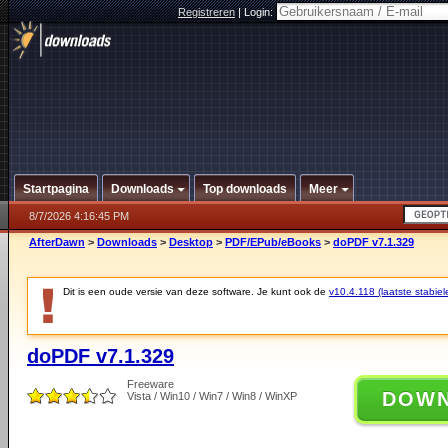
Registreren
|
Login:
Startpagina
Downloads
Top downloads
Meer
8/7/2026 4:16:45 PM
AfterDawn
>
Downloads
>
Desktop
>
PDF/EPub/eBooks
>
doPDF v7.1.329
Dit is een oude versie van deze software. Je kunt ook de
v10.4.118 (laatste stabiel
doPDF v7.1.329
Freeware
DOW
Vista / Win10 / Win7 / Win8 / WinXP