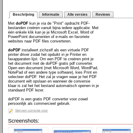
Beschrijving
Informatie
Alle versies
Reviews
Met
doPDF
kun je via de "Print" opdracht PDF-
bestanden creëren vanuit bijna iedere applicatie. Met
één enkele klik kan je je Microsoft Excel, Word of
PowerPoint documenten of e-mails en favoriete
websites naar PDF files converteren.
doPDF
installeert zichzelf als een virtuele PDF
printer driver zodat het opduikt in je Printer en
faxapparaten lijst. Om een PDF te creëren print je
het document met de doPDF gratis pdf converter.
Open een document (met Microsoft Word, WordPad,
NotePad of een andere type software), kies Print en
selecteer doPDF. Het zal je vragen waar je het PDF
document wilt opslaan en wanneer de conversie
klaar is zal het het bestand automatisch openen in je
standaard PDF lezer.
doPDF is een gratis PDF converter voor zowel
persoonlijk als commercieel gebruik.
Stel een correctie voor
Screenshots: