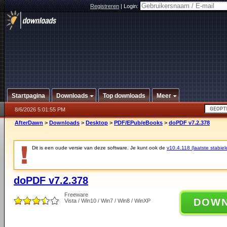
Registreren
|
Login:
Startpagina
Downloads
Top downloads
Meer
8/6/2026 5:01:55 PM
AfterDawn
>
Downloads
>
Desktop
>
PDF/EPub/eBooks
>
doPDF v7.2.378
Dit is een oude versie van deze software. Je kunt ook de
v10.4.118 (laatste stabiel
doPDF v7.2.378
Freeware
DOW
Vista / Win10 / Win7 / Win8 / WinXP