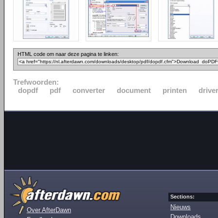
HTML code om naar deze pagina te linken:
Trefwoorden:
dopdf
pdf
converter
document
printen
drive
Sections:
Nieuws
Over AfterDawn
Downloads