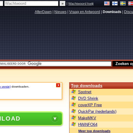
|
Wachtwoord kwijt
AfterDawn
|
Nieuws
|
Vraag en Antwoord
|
Downloads
|
Discu
Top downloads
X
e versie)
downloaden.
Spotnet
DVD Shrink
coverXP Free
QuickPar (nederlands)
NLOAD
MakeMKV
HWiNFO64
Meer top downloads