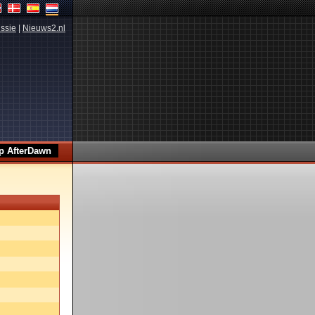
ssie
|
Nieuws2.nl