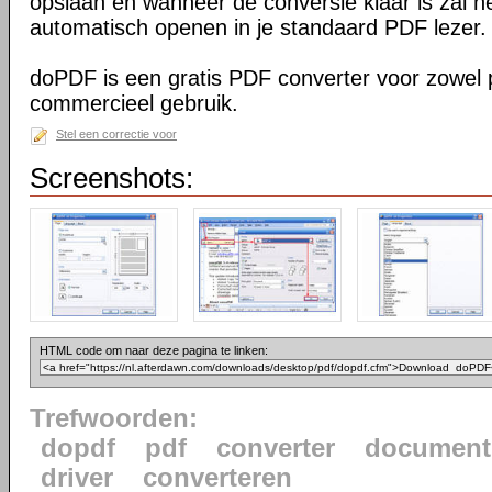
opslaan en wanneer de conversie klaar is zal h
automatisch openen in je standaard PDF lezer.
doPDF is een gratis PDF converter voor zowel p
commercieel gebruik.
Stel een correctie voor
Screenshots:
HTML code om naar deze pagina te linken:
Trefwoorden:
dopdf
pdf
converter
document
driver
converteren