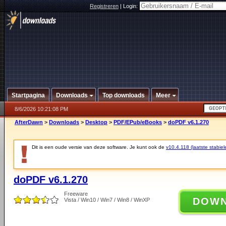
Registreren
|
Login:
Startpagina
Downloads
Top downloads
Meer
8/6/2026 10:21:08 PM
AfterDawn
>
Downloads
>
Desktop
>
PDF/EPub/eBooks
>
doPDF v6.1.270
Dit is een oude versie van deze software. Je kunt ook de
v10.4.118 (laatste stabiel
doPDF v6.1.270
Freeware
DOW
Vista / Win10 / Win7 / Win8 / WinXP