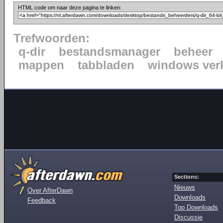
HTML code om naar deze pagina te linken:
Trefwoorden:
q-dir
bestandsmanager
beheer
mappen
tabbladen
windows ver
Sections:
Nieuws
Over AfterDawn
Downloads
Feedback
Top Downloads
Discussie