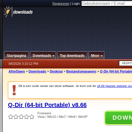
Registreren
|
Login:
Startpagina
Downloads
Top downloads
Meer
8/6/2026 3:10:12 PM
AfterDawn
>
Downloads
>
Desktop
>
Bestandsmanagers
>
Q-Dir (64-bit Portabl
Dit is een oude versie van deze software. Je kunt ook de
v8.69 (laatste stabiele ver
Q-Dir (64-bit Portable) v8.66
Freeware
DOW
Vista / Win10 / Win7 / Win8 / WinXP