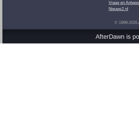
Vraag en Antwoo
Nieuws2.nl
© 1999-2026
AfterDawn is p