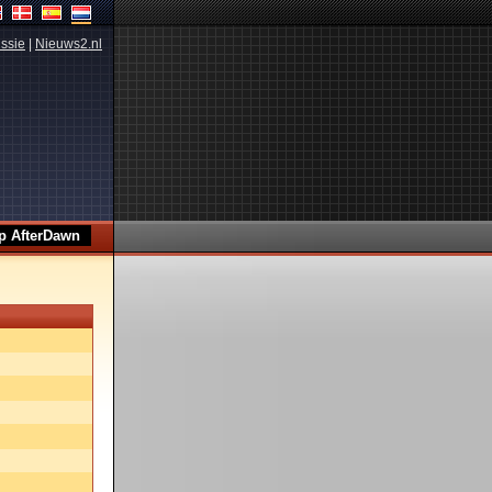
ssie
|
Nieuws2.nl