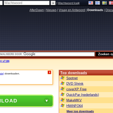
|
Wachtwoord kwijt
AfterDawn
|
Nieuws
|
Vraag en Antwoord
|
Downloads
|
Discu
e) v7.84
Top downloads
X
sie)
downloaden.
Spotnet
DVD Shrink
coverXP Free
QuickPar (nederlands)
NLOAD
MakeMKV
HWiNFO64
Meer top downloads