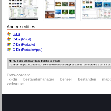
Andere edities:
Q-Dir
Q-Dir (64-bit)
Q-Dir (Portable)
Q-Dir (PortableApps)
HTML code om naar deze pagina te linken:
Trefwoorden:
q-dir
bestandsmanager
beheer
bestanden
map
verkenner