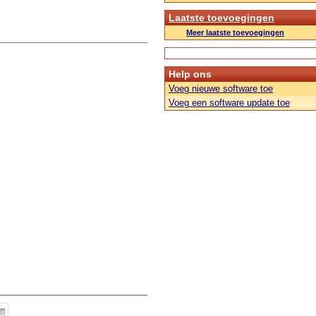
Laatste toevoegingen
Meer laatste toevoegingen
Help ons
Voeg nieuwe software toe
Voeg een software update toe