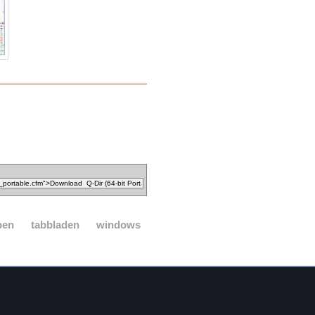
pen
tabbladen
windows