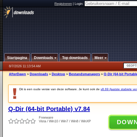
Registreren
|
Login:
Startpagina
Downloads
Top downloads
Meer
8/7/2026 11:13:54 AM
AfterDawn
>
Downloads
>
Desktop
>
Bestandsmanagers
>
Q-Dir (64-bit Portabl
Dit is een oude versie van deze software. Je kunt ook de
v8.69 (laatste stabiele ver
Q-Dir (64-bit Portable) v7.84
Freeware
DOW
Vista / Win10 / Win7 / Win8 / WinXP