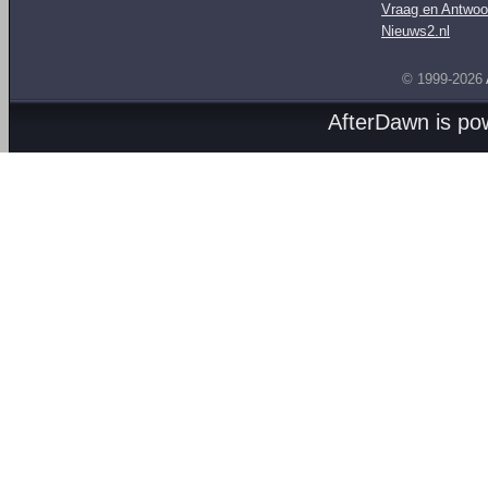
Vraag en Antwoo
Nieuws2.nl
© 1999-2026
AfterDawn is p