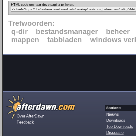
HTML code om naar deze pagina te linken:
Trefwoorden:
q-dir
bestandsmanager
beheer
mappen
tabbladen
windows ver
Sections:
Nieuws
Over AfterDawn
Downloads
Feedback
Top Downloads
Discussie