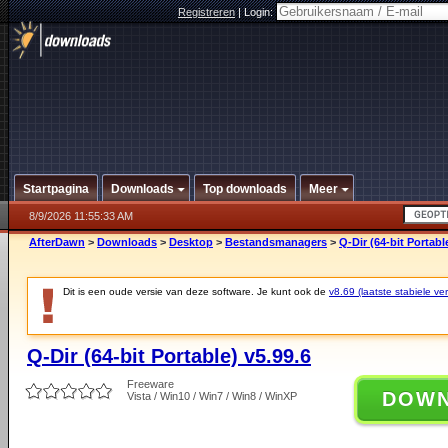
Registreren
|
Login:
Startpagina
Downloads
Top downloads
Meer
8/9/2026 11:55:33 AM
AfterDawn
>
Downloads
>
Desktop
>
Bestandsmanagers
>
Q-Dir (64-bit Portabl
Dit is een oude versie van deze software. Je kunt ook de
v8.69 (laatste stabiele ver
Q-Dir (64-bit Portable) v5.99.6
Freeware
DOW
Vista / Win10 / Win7 / Win8 / WinXP