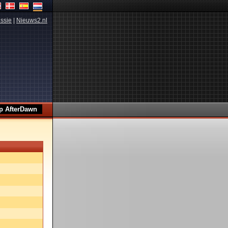
ssie
|
Nieuws2.nl