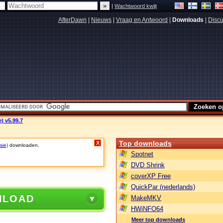
|
Wachtwoord kwijt
AfterDawn
|
Nieuws
|
Vraag en Antwoord
|
Downloads
|
Discu
e) v5.99.7
Top downloads
X
sie)
downloaden.
Spotnet
DVD Shrink
coverXP Free
QuickPar (nederlands)
NLOAD
MakeMKV
HWiNFO64
Meer top downloads