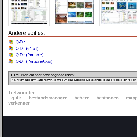
Andere edities:
Q-Dir
Q-Dir (64-bit)
Q-Dir (Portable)
Q-Dir (PortableApps)
HTML code om naar deze pagina te linken:
Trefwoorden:
q-dir
bestandsmanager
beheer
bestanden
map
verkenner