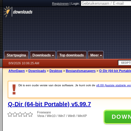
Registreren
|
Login:
Startpagina
Downloads
Top downloads
Meer
8/9/2026 10:06:25 AM
AfterDawn
>
Downloads
>
Desktop
>
Bestandsmanagers
>
Q-Dir (64-bit Portabl
Dit is een oude versie van deze software. Je kunt ook de
v8.69 (laatste stabiele ver
Q-Dir (64-bit Portable) v5.99.7
Freeware
DOW
Vista / Win10 / Win7 / Win8 / WinXP