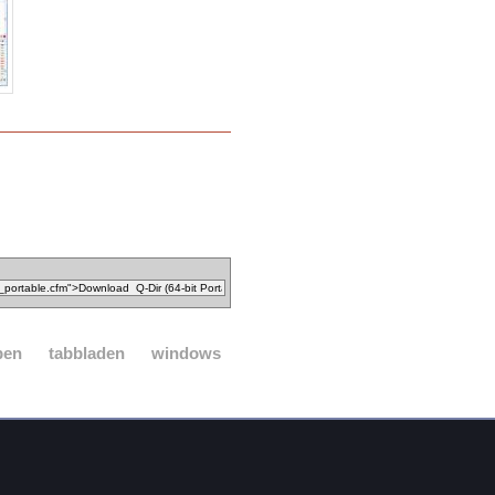
pen
tabbladen
windows