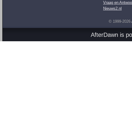
Vraag en Antwoo
Nieuws2.nl
© 1999-2026
AfterDawn is p