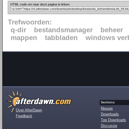
HTML code om naar deze pagina te linken:
Trefwoorden:
q-dir
bestandsmanager
beheer
mappen
tabbladen
windows ver
Sections:
Nieuws
Over AfterDawn
Downloads
Feedback
Top Downloads
Discussie