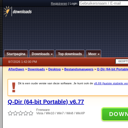
Registreren
|
Login:
Startpagina
Downloads
Top downloads
Meer
8/7/2026 1:42:00 PM
AfterDawn
>
Downloads
>
Desktop
>
Bestandsmanagers
>
Q-Dir (64-bit Portabl
Dit is een oude versie van deze software. Je kunt ook de
v8.69 (laatste stabiele ver
Q-Dir (64-bit Portable) v6.77
Freeware
DOW
Vista / Win10 / Win7 / Win8 / WinXP