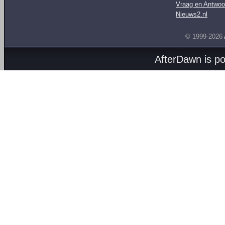
Vraag en Antwoo
Nieuws2.nl
© 1999-2026
AfterDawn is p