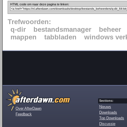
HTML code om naar deze pagina te linken:
Trefwoorden:
q-dir
bestandsmanager
beheer
mappen
tabbladen
windows ver
Sections:
Nieuws
Over AfterDawn
Downloads
Feedback
Top Downloads
Discussie