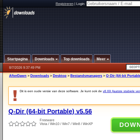
Registreren
|
Login:
Startpagina
Downloads
Top downloads
Meer
8/7/2026 9:37:49 PM
AfterDawn
>
Downloads
>
Desktop
>
Bestandsmanagers
>
Q-Dir (64-bit Portabl
Dit is een oude versie van deze software. Je kunt ook de
v8.69 (laatste stabiele ver
Q-Dir (64-bit Portable) v5.56
Freeware
DOW
Vista / Win10 / Win7 / Win8 / WinXP