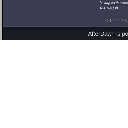
Vraag en Antwoo
Nieuws2.nl
© 1999-2026
AfterDawn is p