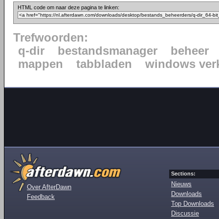
HTML code om naar deze pagina te linken:
Trefwoorden:
q-dir
bestandsmanager
beheer
mappen
tabbladen
windows ver
Sections:
Nieuws
Over AfterDawn
Downloads
Feedback
Top Downloads
Discussie