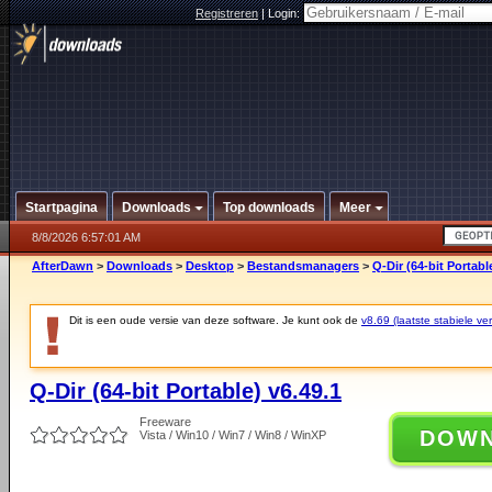
Registreren
|
Login:
Startpagina
Downloads
Top downloads
Meer
8/8/2026 6:57:01 AM
AfterDawn
>
Downloads
>
Desktop
>
Bestandsmanagers
>
Q-Dir (64-bit Portabl
Dit is een oude versie van deze software. Je kunt ook de
v8.69 (laatste stabiele ver
Q-Dir (64-bit Portable) v6.49.1
Freeware
DOW
Vista / Win10 / Win7 / Win8 / WinXP