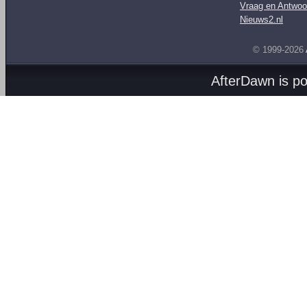
Vraag en Antwoo
Nieuws2.nl
© 1999-2026
AfterDawn is p