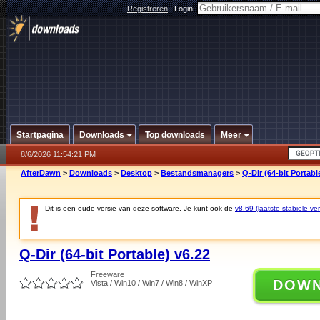
Registreren
|
Login:
Startpagina
Downloads
Top downloads
Meer
8/6/2026 11:54:21 PM
AfterDawn
>
Downloads
>
Desktop
>
Bestandsmanagers
>
Q-Dir (64-bit Portabl
Dit is een oude versie van deze software. Je kunt ook de
v8.69 (laatste stabiele ver
Q-Dir (64-bit Portable) v6.22
Freeware
DOW
Vista / Win10 / Win7 / Win8 / WinXP