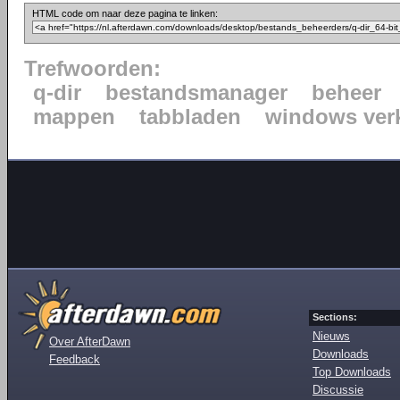
HTML code om naar deze pagina te linken:
Trefwoorden:
q-dir
bestandsmanager
beheer
mappen
tabbladen
windows ver
Sections:
Nieuws
Over AfterDawn
Downloads
Feedback
Top Downloads
Discussie