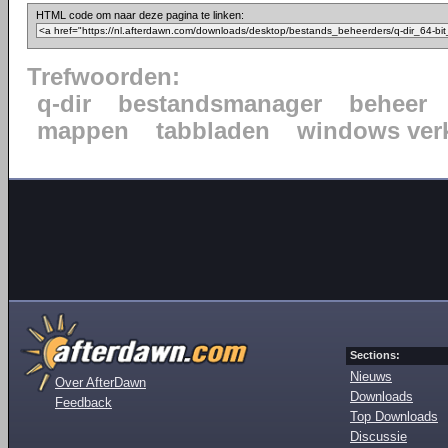
HTML code om naar deze pagina te linken:
Trefwoorden:
q-dir
bestandsmanager
beheer
mappen
tabbladen
windows ver
Sections:
Nieuws
Over AfterDawn
Downloads
Feedback
Top Downloads
Discussie