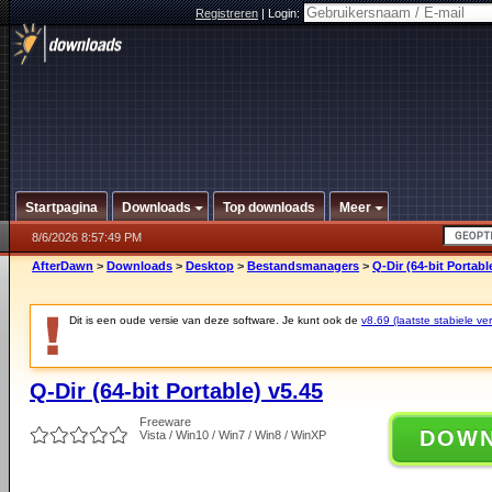
Registreren
|
Login:
Startpagina
Downloads
Top downloads
Meer
8/6/2026 8:57:49 PM
AfterDawn
>
Downloads
>
Desktop
>
Bestandsmanagers
>
Q-Dir (64-bit Portabl
Dit is een oude versie van deze software. Je kunt ook de
v8.69 (laatste stabiele ver
Q-Dir (64-bit Portable) v5.45
Freeware
DOW
Vista / Win10 / Win7 / Win8 / WinXP