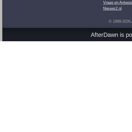
Vraag en Antwoo
Nieuws2.nl
© 1999-2026
AfterDawn is p