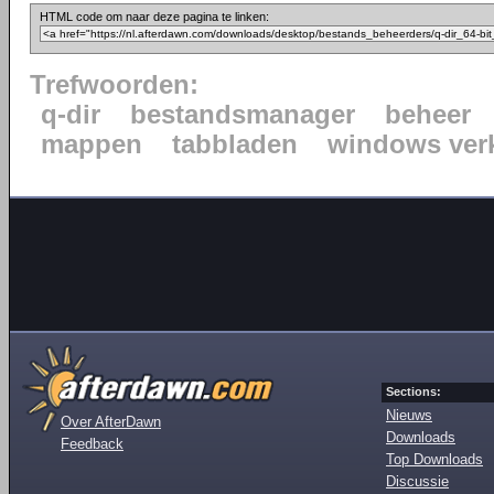
HTML code om naar deze pagina te linken:
Trefwoorden:
q-dir
bestandsmanager
beheer
mappen
tabbladen
windows ver
Sections:
Nieuws
Over AfterDawn
Downloads
Feedback
Top Downloads
Discussie