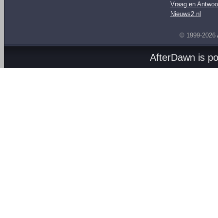
Vraag en Antwoo
Nieuws2.nl
© 1999-2026
AfterDawn is p