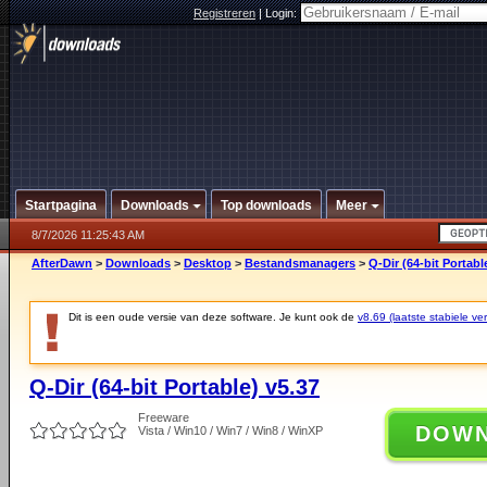
Registreren
|
Login:
Startpagina
Downloads
Top downloads
Meer
8/7/2026 11:25:43 AM
AfterDawn
>
Downloads
>
Desktop
>
Bestandsmanagers
>
Q-Dir (64-bit Portabl
Dit is een oude versie van deze software. Je kunt ook de
v8.69 (laatste stabiele ver
Q-Dir (64-bit Portable) v5.37
Freeware
DOW
Vista / Win10 / Win7 / Win8 / WinXP