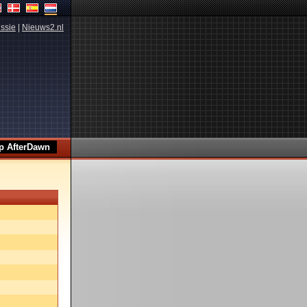
ssie
|
Nieuws2.nl