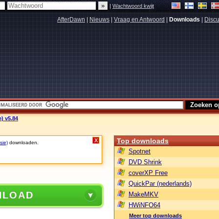
|
Wachtwoord kwijt
AfterDawn
|
Nieuws
|
Vraag en Antwoord
|
Downloads
|
Discu
e) v5.84
Top downloads
X
sie)
downloaden.
Spotnet
DVD Shrink
coverXP Free
QuickPar (nederlands)
NLOAD
MakeMKV
HWiNFO64
Meer top downloads