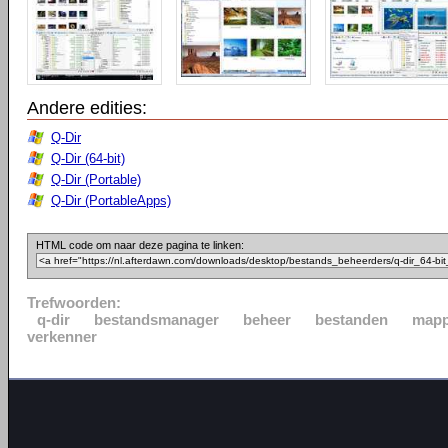
Andere edities:
Q-Dir
Q-Dir (64-bit)
Q-Dir (Portable)
Q-Dir (PortableApps)
HTML code om naar deze pagina te linken:
Trefwoorden:
q-dir
bestandsmanager
beheer
bestanden
map
verkenner