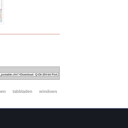
pen
tabbladen
windows