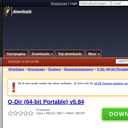
Registreren
|
Login:
Startpagina
Downloads
Top downloads
Meer
8/6/2026 10:28:23 PM
AfterDawn
>
Downloads
>
Desktop
>
Bestandsmanagers
>
Q-Dir (64-bit Portabl
Dit is een oude versie van deze software. Je kunt ook de
v8.69 (laatste stabiele ver
Q-Dir (64-bit Portable) v5.84
Freeware
DOW
Vista / Win10 / Win7 / Win8 / WinXP