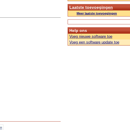
Laatste toevoegingen
Meer laatste toevoegingen
Help ons
Voeg nieuwe software toe
Voeg een software update toe