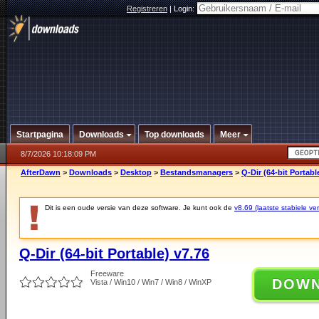
Registreren
|
Login:
Startpagina
Downloads
Top downloads
Meer
8/7/2026 10:18:09 PM
AfterDawn
>
Downloads
>
Desktop
>
Bestandsmanagers
>
Q-Dir (64-bit Portabl
Dit is een oude versie van deze software. Je kunt ook de
v8.69 (laatste stabiele ver
Q-Dir (64-bit Portable) v7.76
Freeware
DOW
Vista / Win10 / Win7 / Win8 / WinXP