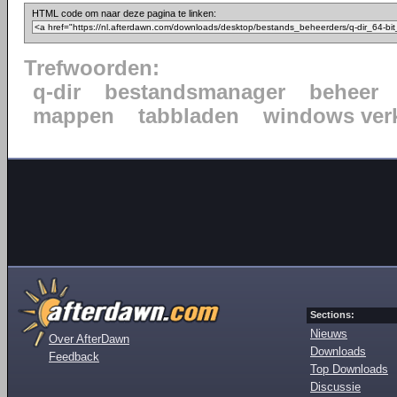
HTML code om naar deze pagina te linken:
Trefwoorden:
q-dir
bestandsmanager
beheer
mappen
tabbladen
windows ver
Sections:
Nieuws
Over AfterDawn
Downloads
Feedback
Top Downloads
Discussie