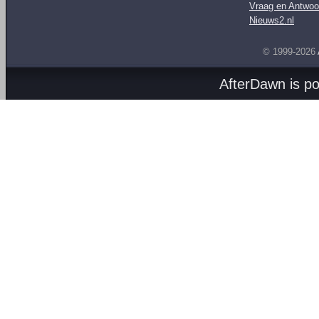
Vraag en Antwoo
Nieuws2.nl
© 1999-2026
AfterDawn is p