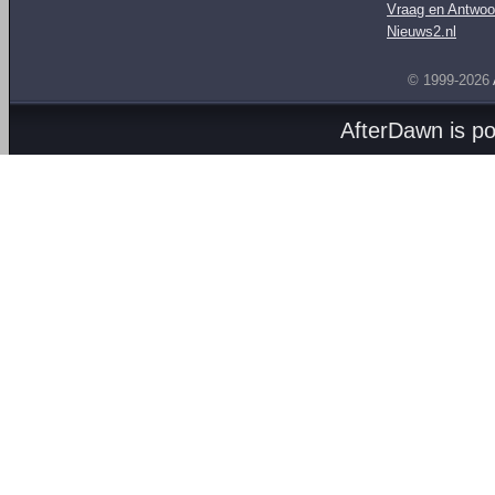
Vraag en Antwoo
Nieuws2.nl
© 1999-2026
AfterDawn is p