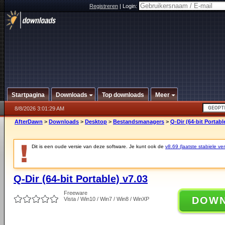
Registreren
|
Login:
Startpagina
Downloads
Top downloads
Meer
8/8/2026 3:01:29 AM
AfterDawn
>
Downloads
>
Desktop
>
Bestandsmanagers
>
Q-Dir (64-bit Portabl
Dit is een oude versie van deze software. Je kunt ook de
v8.69 (laatste stabiele ver
Q-Dir (64-bit Portable) v7.03
Freeware
DOW
Vista / Win10 / Win7 / Win8 / WinXP