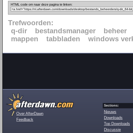
HTML code om naar deze pagina te linken:
Trefwoorden:
q-dir
bestandsmanager
beheer
mappen
tabbladen
windows ver
Sections:
Nieuws
Over AfterDawn
Downloads
Feedback
Top Downloads
Discussie