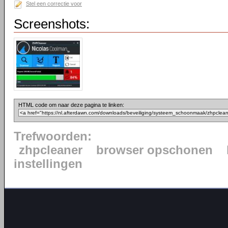
Stel een correctie voor
Screenshots:
HTML code om naar deze pagina te linken:
Trefwoorden:
zhpcleaner
browser opschonen
instellingen