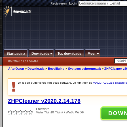
Registreren
|
Login:
Startpagina
Downloads
Top downloads
Meer
8/7/2026 11:14:59 AM
AfterDawn
>
Downloads
>
Beveiliging
>
Systeem schoonmaak
>
ZHPCleaner v20
Dit is een oude versie van deze software. Je kunt ook de
v2020.7.29.218 (laatste st
ZHPCleaner v2020.2.14.178
Freeware
DOW
Vista / Win10 / Win7 / Win8 / WinXP