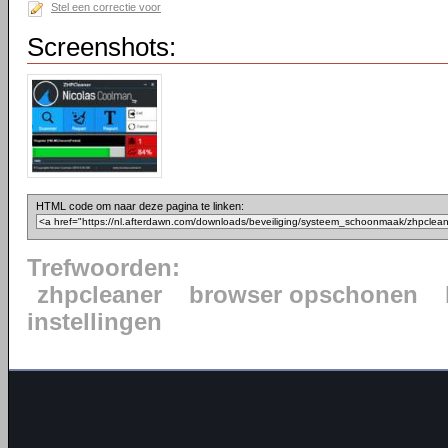
Stel een correctie voor
Screenshots:
HTML code om naar deze pagina te linken:
Trefwoorden:
zhpcleaner
browser opschonen
instellingen