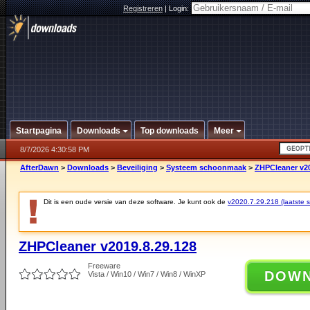
Registreren
|
Login:
Startpagina
Downloads
Top downloads
Meer
8/7/2026 4:30:58 PM
AfterDawn
>
Downloads
>
Beveiliging
>
Systeem schoonmaak
>
ZHPCleaner v20
Dit is een oude versie van deze software. Je kunt ook de
v2020.7.29.218 (laatste st
ZHPCleaner v2019.8.29.128
Freeware
DOW
Vista / Win10 / Win7 / Win8 / WinXP